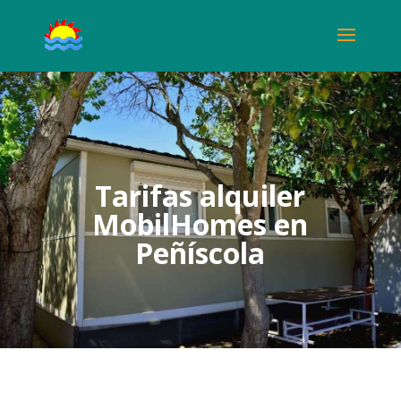
Tarifas alquiler
MobilHomes en
Peñíscola